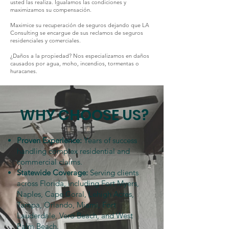
usted las realiza. Igualamos las condiciones y
maximizamos su compensación.
Maximice su recuperación de seguros dejando que LA
Consulting se encargue de sus reclamos de seguros
residenciales y comerciales.
¿Daños a la propiedad? Nos especializamos en daños
causados por agua, moho, incendios, tormentas o
huracanes.
WHY CHOOSE US?
Proven Experience:
Years of success
handling complex residential and
commercial claims.
Statewide Coverage:
Serving clients
across Florida, including Fort Myers,
Naples, Cape Coral, Lehigh Acres,
Tampa, Orlando, Miami, Fort
Lauderdale, Vero Beach, and West
Palm Beach.