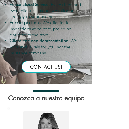
Personalized Service:
Every claim and
every client is unique; we tailor our
strategy to your needs.
Free Inspections:
We offer initial
inspections at no cost, providing
clarity from the start.
Client-Focused Representation:
We
work exclusively for you, not the
insurance company.
CONTACT US!
Conozca a nuestro equipo