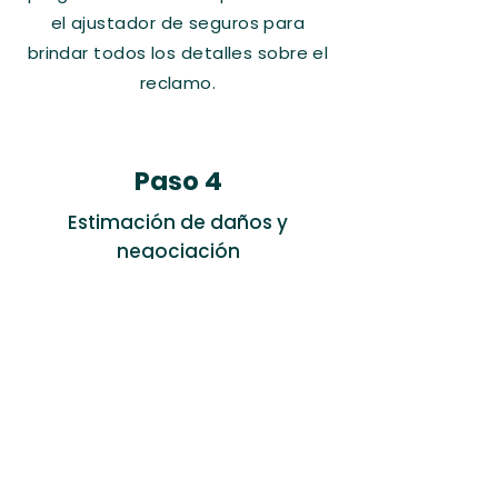
el ajustador de seguros para
brindar todos los detalles sobre el
reclamo.
Paso 4
Estimación de daños y
negociación
Procederemos a determinar el
presupuesto de la reparación y
posteriormente obtener una
indemnización justa por su
reclamación.