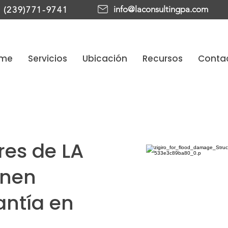
info@laconsultingpa.com
(239)771-9741
me
Servicios
Ubicación
Recursos
Conta
res de LA
enen
antía en