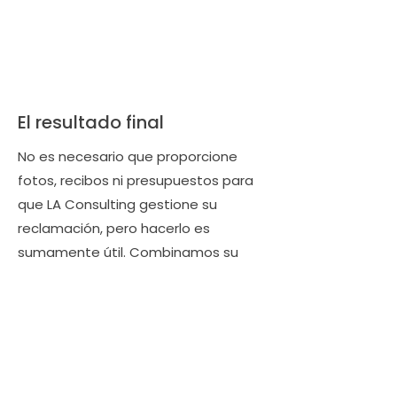
El resultado final
No es necesario que proporcione
fotos, recibos ni presupuestos para
que LA Consulting gestione su
reclamación, pero hacerlo es
sumamente útil. Combinamos su
documentación con nuestra
inspección profesional para construir
un caso sólido que las aseguradoras
no puedan negar fácilmente.
Cuantas más pruebas proporcione,
mayor será nuestra capacidad para