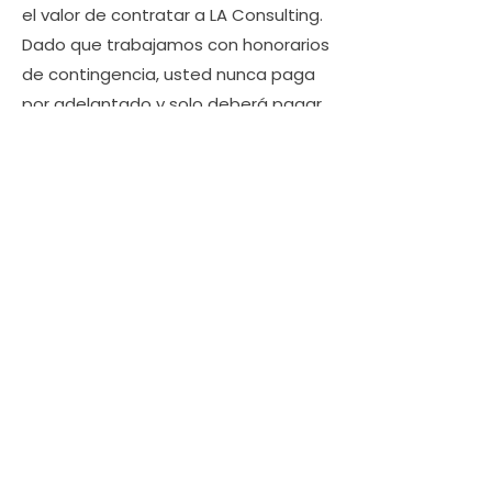
el valor de contratar a LA Consulting.
Dado que trabajamos con honorarios
de contingencia, usted nunca paga
por adelantado y solo deberá pagar
una tarifa si logramos una
indemnización mayor. En casi todos
los casos, el aumento en la
indemnización compensa con creces
la tarifa en sí, lo que convierte a
nuestros servicios en una de las
maneras más rentables de proteger
sus intereses financieros después de
un daño a la propiedad.
Trabajamos para