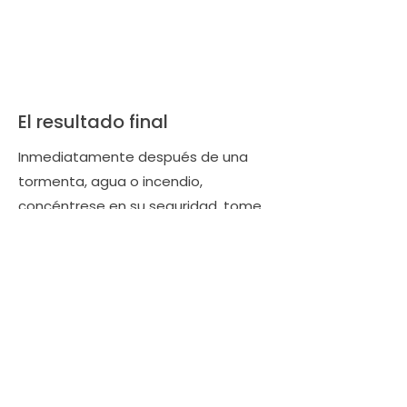
El resultado final
Inmediatamente después de una
tormenta, agua o incendio,
concéntrese en su seguridad, tome
medidas para prevenir daños
mayores, documente todo y llame a
LA Consulting antes que a su
aseguradora. Seguir estos pasos
protege su reclamo y le asegura
obtener la mejor indemnización
posible. Los desastres son
estresantes, pero con las medidas