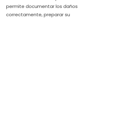
permite documentar los daños
correctamente, preparar su
reclamación estratégicamente y
presentarla de forma que maximice
su indemnización. Al llamarnos
primero, evitará errores que debiliten
su reclamación y contará con un
defensor profesional desde el
principio. El resultado es un proceso
más fluido, menos estrés y una
indemnización más alta.
Trabajamos para
usted.